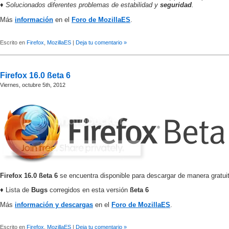
♦ Solucionados diferentes problemas de estabilidad y
seguridad
.
Más
información
en el
Foro de MozillaES
.
Escrito en
Firefox
,
MozillaES
|
Deja tu comentario »
Firefox 16.0 ßeta 6
Viernes, octubre 5th, 2012
Firefox 16.0 ßeta 6
se encuentra disponible para descargar de manera gratui
♦ Lista de
Bugs
corregidos en esta versión
ßeta 6
Más
información y descargas
en el
Foro de MozillaES
.
Escrito en
Firefox
,
MozillaES
|
Deja tu comentario »