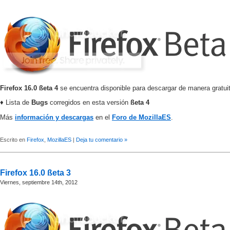
Firefox 16.0 ßeta 4
se encuentra disponible para descargar de manera gratui
♦ Lista de
Bugs
corregidos en esta versión
ßeta 4
Más
información y descargas
en el
Foro de MozillaES
.
Escrito en
Firefox
,
MozillaES
|
Deja tu comentario »
Firefox 16.0 ßeta 3
Viernes, septiembre 14th, 2012