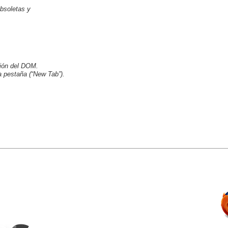
obsoletas y
ción del DOM.
a pestaña (“New Tab”).