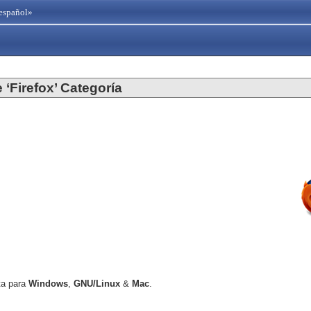
español»
e ‘Firefox’ Categoría
ta para
Windows
,
GNU/Linux
&
Mac
.