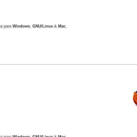
ta para
Windows
,
GNU/Linux
&
Mac
.
ta para
Windows
,
GNU/Linux
&
Mac
.