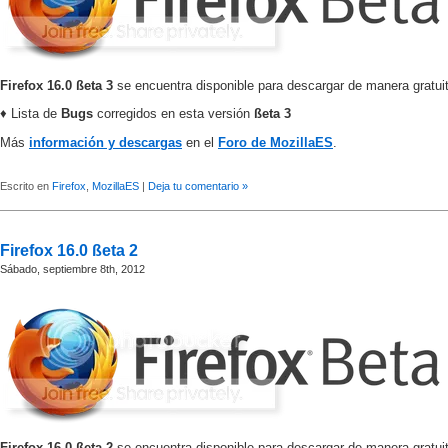
Firefox 16.0 ßeta 3
se encuentra disponible para descargar de manera gratui
♦ Lista de
Bugs
corregidos en esta versión
ßeta 3
Más
información y descargas
en el
Foro de MozillaES
.
Escrito en
Firefox
,
MozillaES
|
Deja tu comentario »
Firefox 16.0 ßeta 2
Sábado, septiembre 8th, 2012
Firefox 16.0 ßeta 2
se encuentra disponible para descargar de manera gratui