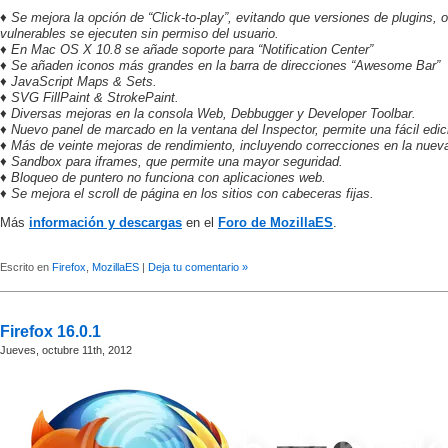
♦ Se mejora la opción de “Click-to-play”, evitando que versiones de plugins, 
vulnerables se ejecuten sin permiso del usuario.
♦ En Mac OS X 10.8 se añade soporte para “Notification Center”
♦ Se añaden iconos más grandes en la barra de direcciones “Awesome Bar”
♦ JavaScript Maps & Sets.
♦ SVG FillPaint & StrokePaint.
♦ Diversas mejoras en la consola Web, Debbugger y Developer Toolbar.
♦ Nuevo panel de marcado en la ventana del Inspector, permite una fácil edi
♦ Más de veinte mejoras de rendimiento, incluyendo correcciones en la nuev
♦ Sandbox para iframes, que permite una mayor seguridad.
♦ Bloqueo de puntero no funciona con aplicaciones web.
♦ Se mejora el scroll de página en los sitios con cabeceras fijas.
Más
información y descargas
en el
Foro de MozillaES
.
Escrito en
Firefox
,
MozillaES
|
Deja tu comentario »
Firefox 16.0.1
Jueves, octubre 11th, 2012