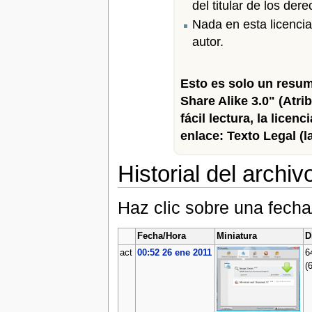
del titular de los der
Nada en esta licenci
autor.
Esto es solo un resum
Share Alike 3.0" (Atri
fácil lectura, la licen
enlace: Texto Legal (l
Historial del archiv
Haz clic sobre una fecha
Fecha/Hora
Miniatura
D
act
00:52 26 ene 2011
6
(