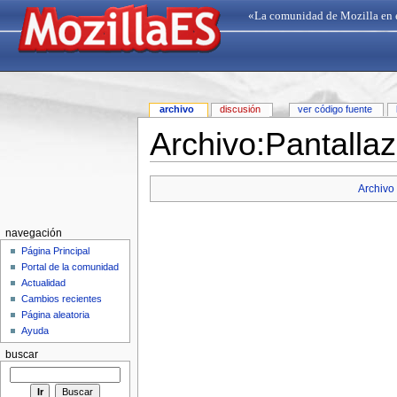
«La comunidad de Mozilla en 
archivo
discusión
ver código fuente
Archivo:Pantalla
Archivo
navegación
Página Principal
Portal de la comunidad
Actualidad
Cambios recientes
Página aleatoria
Ayuda
buscar